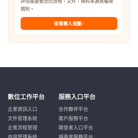
評估需要整合的流程、文件、資料來源與權限
規則。
查看導入規劃 ›
數位工作平台
服務入口平台
企業資訊入口
合作夥伴平台
文件管理系統
客戶服務平台
企業流程管理
開發者入口平台
內容管理系統
福委會服務平台