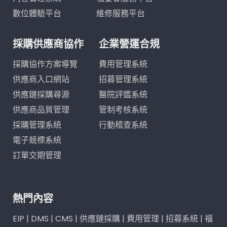
數位體驗平台
維修服務平台
採購供應商協作
企業營運合規
採購協作方案導覽
費用管理系統
供應商入口網站
招募管理系統
供應鏈採購尋源
醫院評鑑系統
供應商品質管理
管制考核系統
採購管理系統
行動稽查系統
電子競標系統
訂單交期管理
熱門內容
EIP
|
DMS
|
CMS
|
供應鏈採購
|
費用管理
|
招募系統
|
福