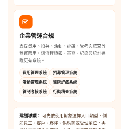
企業營運合規
支援費用、招募、活動、評鑑、管考與稽查等
營運應用，讓流程填報、審查、紀錄與統計追
蹤更有系統。
費用管理系統
招募管理系統
活動管理系統
醫院評鑑系統
管制考核系統
行動稽查系統
建議導讀：
可先依使用對象選擇入口類型，例
如員工、客戶、夥伴、供應商或管理單位，再