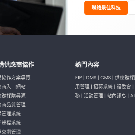
聯絡景佳科技
購供應商協作
熱門內容
購協作方案導覽
EIP
|
DMS
|
CMS
|
供應鏈採
應商入口網站
用管理
|
招募系統
|
福委會
|
應鏈採購尋源
務
|
活動管理
|
站內訊息
|
A
應商品質管理
購管理系統
子競標系統
單交期管理