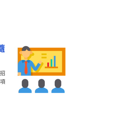
隨
解招
各項