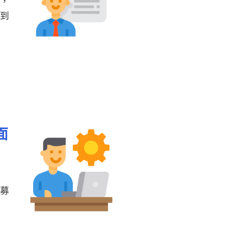
下，
受到
面
表
招募
願