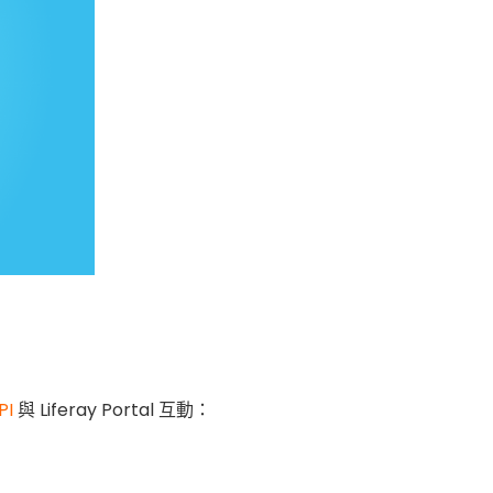
PI
與 Liferay Portal 互動：