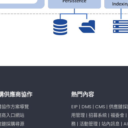
購供應商協作
熱門內容
購協作方案導覽
EIP
|
DMS
|
CMS
|
供應鏈採
應商入口網站
用管理
|
招募系統
|
福委會
|
應鏈採購尋源
務
|
活動管理
|
站內訊息
|
A