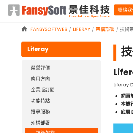
略過到內容
聯絡我
FANSYSOFTWEB
LIFERAY
架構部署
技術
/
/
/
技
Liferay
榮譽評價
Lif
應用方向
Lifer
企業版訂閱
網頁前
功能特點
本機行
搜尋服務
底層 
架構部署
技術架構