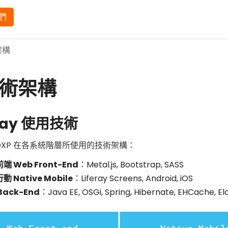
們
架構
術架構
eray 使用技術
ay DXP 在各系統階層所使用的技術架構：
端 Web Front-End
：Metal.js, Bootstrap, SASS
動 Native Mobile
：Liferay Screens, Android, iOS
Back-End
：Java EE, OSGi, Spring, Hibernate, EHCache, El