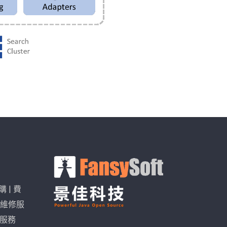
購
|
費
維修服
I服務