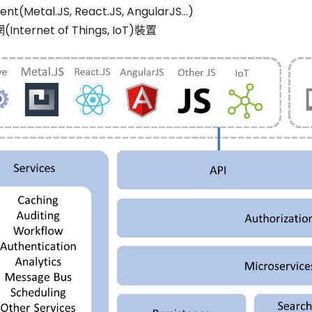
ient(Metal.JS, React.JS, AngularJS...)
Internet of Things, IoT)裝置