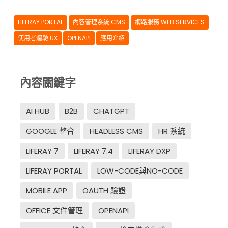
LIFERAY PORTAL
內容管理系統 CMS
網路服務 WEB SERVICES
使用者體驗 UX
OPENAPI
應用介紹
內容關鍵字
AI HUB
B2B
CHATGPT
GOOGLE 整合
HEADLESS CMS
HR 系統
LIFERAY 7
LIFERAY 7.4
LIFERAY DXP
LIFERAY PORTAL
LOW-CODE與NO-CODE
MOBILE APP
OAUTH 驗證
OFFICE 文件管理
OPENAPI