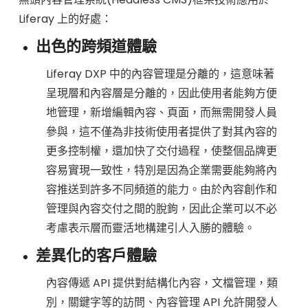
a
Liferay 上的好處：
出色的跨頻道體驗
d
Liferay DXP 中的內容管理是分離的，這意味著
呈現層和內容層是分離的，因此使用者能夠方便
l
地管理，新增編輯內容、頁面，而無需開發人員
參與，這不僅為非技術使用者提供了對其內容的
e
更多控制權，還加快了交付過程，使整個品牌更
容易實現一致性，特別是因為企業需要能夠將內
s
容推送到許多不同頻道的能力。由於內容創作和
管理與內容交付之間的脫鉤，因此企業可以不必
s
考慮表示層而靈活地構建引人入勝的體驗。
差異化的客戶體驗
C
內容傳遞 API 提供對結構化內容，文檔管理，類
M
別，關鍵字等的訪問、內容管理 API 允許開發人