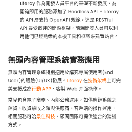
Liferay 作為開發人員平台的基礎不斷發展，為
開箱即用的服務添加了 Headless API 。Liferay
的 API 層支持 OpenAPI 規範，這是 RESTful
API 最受歡迎的開源框架，前端開發人員可以利
用他們已經熟悉的本機工具和框架來建置站台。
無頭內容管理系統實務應用
無頭內容管理系統特別適用於講究專屬使用者(End
User)的體驗(UI/UX)發展。
Liferay
在
技術架構
上可完
美支援成為
行動 APP
、客製 Web 介面操作。
常見包含電子商務、內部公務運用，如供應鏈系統之
運貨、收貨驗收之類與供應商、客戶端的操作運用，
相關服務可洽
景佳科技
，顧問團隊可提供適合的建議
方式。