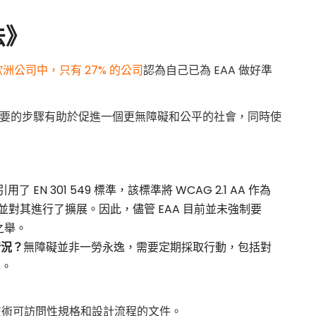
法》
家歐洲公司中，只有 27% 的公司
認為自己已為 EAA 做好準
取必要的步驟有助於促進一個更無障礙和公平的社會，同時使
引用了 EN 301 549 標準，該標準將 WCAG 2.1 AA 作為
2.1 並對其進行了擴展。因此，儘管 EAA 目前並未強制要
智之舉。
情況？
無障礙並非一勞永逸，需要定期採取行動，包括對
案。
技術可訪問性規格和設計流程的文件。