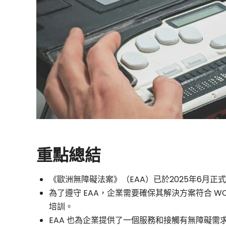
何
協
助
您
確
重點總結
保
《歐洲無障礙法案》（EAA）已於2025年6月正
符
為了遵守 EAA，企業需要確保其解決方案符合 WC
培訓。
合
EAA 也為企業提供了一個服務和接觸有無障礙需