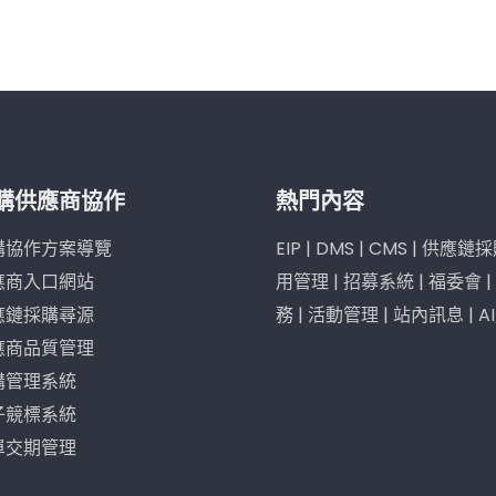
購供應商協作
熱門內容
購協作方案導覽
EIP
|
DMS
|
CMS
|
供應鏈採
應商入口網站
用管理
|
招募系統
|
福委會
|
應鏈採購尋源
務
|
活動管理
|
站內訊息
|
A
應商品質管理
購管理系統
子競標系統
單交期管理