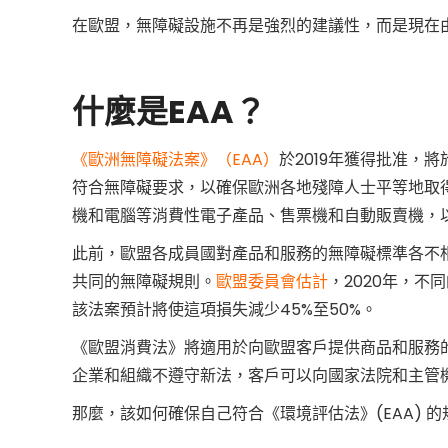
在歐盟，無障礙設施不再是強烈的建議性，而是現在由《
《
什麼是EAA？
歐
洲
《歐洲無障礙法案》（EAA）
於2019年獲得批准，
符合無障礙要求，以確保歐洲各地殘障人士平等地取
機和電腦等消費性電子產品、售票機和自動販賣機，
無
此前，歐盟各成員國對產品和服務的無障礙標準各不相
障
共同的無障礙規則。
歐盟委員會估計
，2020年，不
該法案預計將使這項損失減少45%至50%。
礙
《歐盟消費法》將適用於向歐盟客戶提供商品和服務
企業和組織不遵守新法，客戶可以向國家法院和主管
法
那麼，該如何確保自己符合《環境評估法》(EAA) 