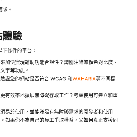
要求。
站體驗
以下條件的平台：
能來加快實現輔助功能合規性？請關注諸如顏色對比度、
的文字等功能。
驗證您的網站是否符合 WCAG 和
WAI-ARIA
等不同標
您更有效率地擴展無障礙存取工作？考慮使用可建立和重
。
必須易於使用，並能滿足有無障礙需求的開發者和使用
始。如果你不為自己的員工爭取權益，又如何真正支援同