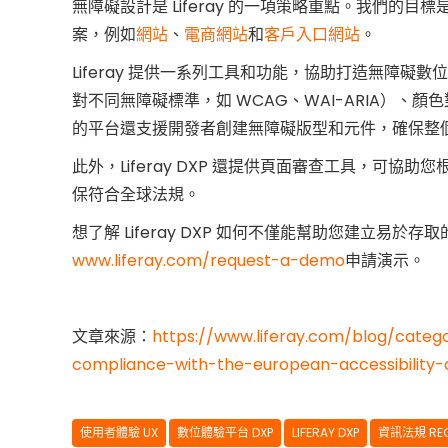
無障礙設計是 Liferay 的一項策略重點。我們的
案，例如
網站
、
電商網站
和
客戶入口網站
。
Liferay 提供一系列工具和功能，協助打造無障
對不同無障礙標準，如 WCAG、WAI-ARIA）
的平台還支援開發者創建無障礙版型和元件，確保整
此外，Liferay DXP 還提供頁面審查工具，可
保符合全球法規。
想了解 Liferay DXP 如何不僅能幫助您建立
www.liferay.com/request-a-demo
申請演示。
文章來源：
https://www.liferay.com/blog/cate
compliance-with-the-european-accessibility-
使用者體驗 UX
數位體驗平台 DXP
LIFERAY DXP
資訊法規 REG