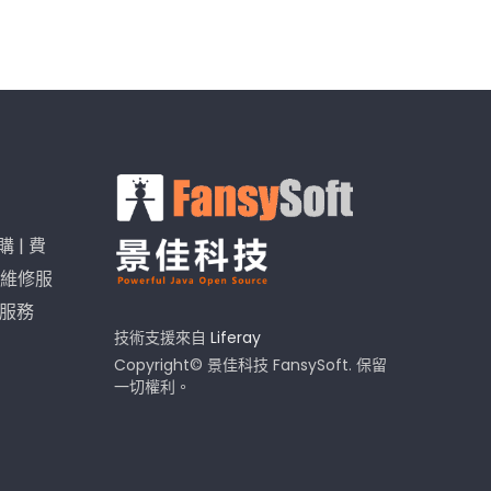
購
|
費
維修服
I服務
技術支援來自
Liferay
Copyright© 景佳科技 FansySoft. 保留
一切權利。