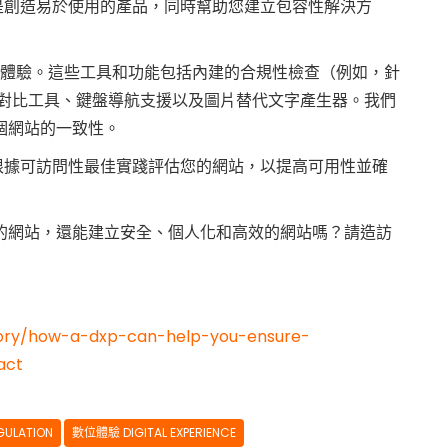
目標是創造易於使用的產品，同時幫助您建立包容性解決方
礙數位體驗。這些工具和功能包括內建的合規性檢查（例如，針
、顏色對比工具、鍵盤導航支援以及圖片替代文字產生器。我們
個網站的一致性。
協助您根據可訪問性最佳實踐評估您的網站，以提高可用性並確
易於存取的網站，還能建立安全、個人化和高效的網站嗎？請造訪
gory/how-a-dxp-can-help-you-ensure-
act
ULATION
數位體驗 DIGITAL EXPERIENCE