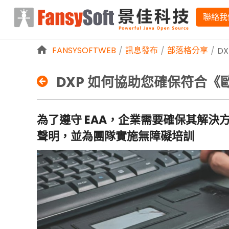
略過到內容
聯絡我
FANSYSOFTWEB
訊息發布
部落格分享
/
/
/
D
DXP 如何協助您確保符合《
為了遵守 EAA，企業需要確保其解決方案
D
聲明，並為團隊實施無障礙培訓
X
P
如