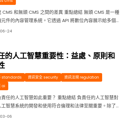
ss cms
 CMS 和無頭 CMS 之間的差異 重點總結 無頭 CMS 是一種
元件的內容管理系統。它透過 API 將數位內容展示給多個
管道、行動應用和其他使用者介面。 無頭解決方案的優勢包
-06-24
自由度、更大的靈活性以及面向未來的全通路體驗。 然而，
 CMS 可能會帶來挑戰，因為行銷人員不確...
任的人工智慧重要性：益處、原則和
性
standards
資訊安全 security
資訊法規 regulation
ai
負責任的人工智慧如此重要？ 重點總結 負責任的人工智慧對
人工智慧系統的開發和使用符合倫理和法律至關重要。除了
規性之外，負責任的人工智慧還能帶來經濟效益並建立更大
-03-06
。 為確保人工智慧得到安全負責地應用，各組織必須考慮其
慧系統如何管理隱私和安全風險、如何遵守道德規範以及如