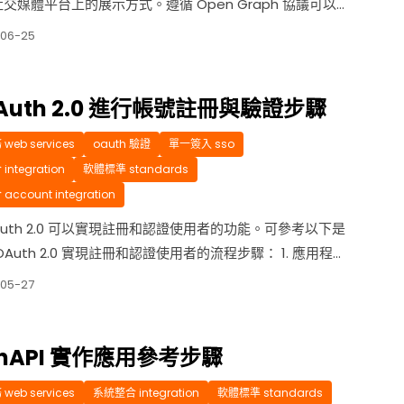
交媒體平台上的展示方式。遵循 Open Graph 協議可以提
在社交媒體平台上的展示效果，增加分享和互動，同時也對
-06-25
擎優化產生積極的影響，提升整體的網站體驗和可見性。 以
方法： 1. 優化社交分享 通過在網站的 HTML 標記中添加
Auth 2.0 進行帳號註冊與驗證步驟
eb services
oauth 驗證
單一簽入 sso
ntegration
軟體標準 standards
ccount integration
Auth 2.0 可以實現註冊和認證使用者的功能。可參考以下是
OAuth 2.0 實現註冊和認證使用者的流程步驟： 1. 應用程式
往所選的 OAuth 2.0 服務提供者（如 Google、
05-27
book、GitHub）的開發者控制台或管理後台。 建立一個新的
，提供必要的資訊，如應用程式名...
enAPI 實作應用參考步驟
eb services
系統整合 integration
軟體標準 standards