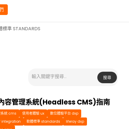
們
體標準 STANDARDS
搜尋
容管理系統(Headless CMS)指南
系統 cms
使用者體驗 ux
數位體驗平台 dxp
ntegration
軟體標準 standards
liferay dxp