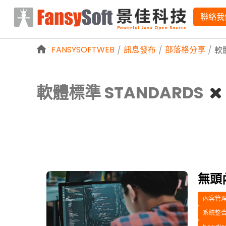
略過到內容
聯絡我
FANSYSOFTWEB
訊息發布
部落格分享
/
/
/
軟
軟體標準 STANDARDS
無頭內
內容管理
系統整合 i