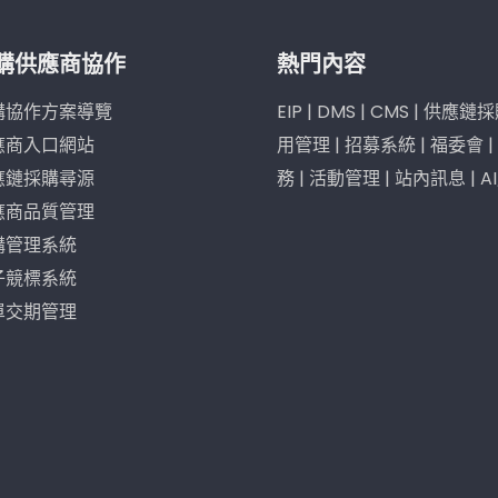
購供應商協作
熱門內容
購協作方案導覽
EIP
|
DMS
|
CMS
|
供應鏈採
應商入口網站
用管理
|
招募系統
|
福委會
|
應鏈採購尋源
務
|
活動管理
|
站內訊息
|
A
應商品質管理
購管理系統
子競標系統
單交期管理