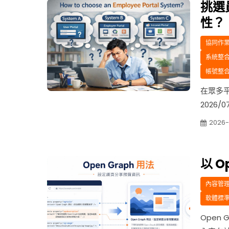
何滿足監管
挑選
性？
協同作業 c
系統整合 i
帳號整合 a
在眾多平
2026
進行入
2026-
可以更好
供的支援
以 O
內容管理
軟體標準 
Open