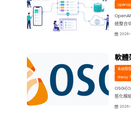
openap
Open
統整合中
同團隊、
2026-
如果只靠
容易出
前後端開
軟體架
系統開發 
liferay 
OSGi(O
態化模
減少了系
2026-
Applica