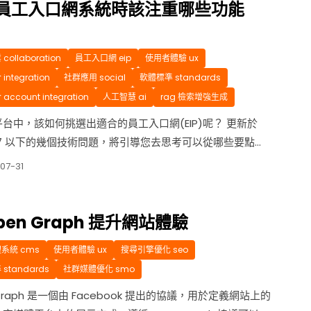
要求。 ...
員工入口網系統時該注重哪些功能
ollaboration
員工入口網 eip
使用者體驗 ux
ntegration
社群應用 social
軟體標準 standards
ccount integration
人工智慧 ai
rag 檢索增強生成
台中，該如何挑選出適合的員工入口網(EIP)呢？ 更新於
/07 以下的幾個技術問題，將引導您去思考可以從哪些要點來
口網的評估，希望這些實用的技巧與見解的推薦，能幫助您
07-31
地了解如何選擇正確的平台。 1. 是否使用主流架構及可提
 您應該選用擁有主流架構的入口網平台，原因如下： ...
pen Graph 提升網站體驗
系統 cms
使用者體驗 ux
搜尋引擎優化 seo
standards
社群媒體優化 smo
 Graph 是一個由 Facebook 提出的協議，用於定義網站上的