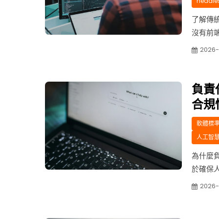
headle
了解傳統
沒有前端
平台、
2026
括前端
使用無頭
負責
合規
軟體標準 
人工智慧 
為什麼
於確保
確保合
2026
的信任
人工智