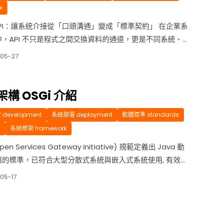
i
API：讓系統介接從「口頭溝通」變成「標準契約」 在企業系
，API 不只是程式之間交換資料的通道，更是不同系統、不
甚至不同廠商之間協作的共同語言。當 API 數量增加後，
05-27
 Word 文件、Excel 表格或口頭說明來記錄介接方式，很
現欄位定義不一致、回傳格式不清楚、測試方式無法重現、
發認知不同等問題。 ...
構 OSGi 介紹
development
系統部署 deployment
軟體標準 standards
7
系統框架 framework
pen Services Gateway initiative) 規範定義出 Java 動
組的標準，已符合大型分散式系統與嵌入式系統使用, 有效的
統的複雜度。 OSGi 框架中的概念分為幾個結構
05-17
tion / Bundles : 一般Jar檔 Services : 透過 Java In...