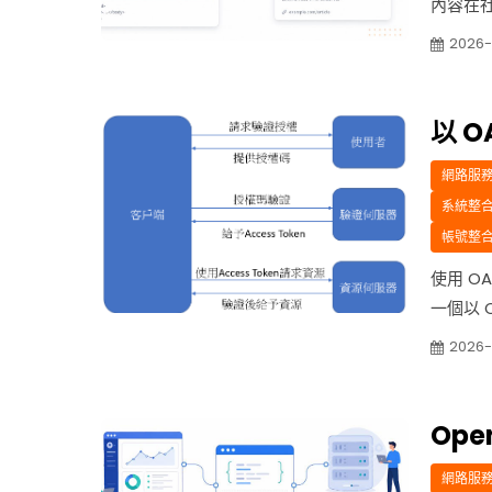
內容在社
升網站
2026
搜索引
下是一些
Op...
以 O
網路服務 w
系統整合 i
帳號整合 a
使用 O
一個以 
註冊： 前
2026-
Face
應用程式
Op
網路服務 w