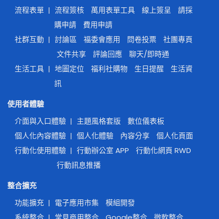
流程表單
|
流程簽核
萬用表單工具
線上簽呈
請採
購申請
費用申請
社群互動
|
討論區
福委會應用
問卷投票
社團專頁
文件共享
評論回應
聊天/即時通
生活工具
|
地圖定位
福利社購物
生日提醒
生活資
訊
使用者體驗
介面與入口體驗
|
主題風格套版
數位儀表板
個人化內容體驗
|
個人化體驗
內容分享
個人化頁面
行動化使用體驗
|
行動辦公室 APP
行動化網頁 RWD
行動訊息推播
整合擴充
功能擴充
|
電子應用市集
模組開發
系統整合
|
常見商用整合
Google整合
微軟整合