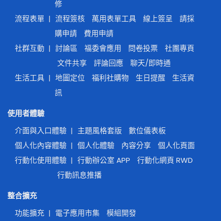
修
流程表單
|
流程簽核
萬用表單工具
線上簽呈
請採
購申請
費用申請
社群互動
|
討論區
福委會應用
問卷投票
社團專頁
文件共享
評論回應
聊天/即時通
生活工具
|
地圖定位
福利社購物
生日提醒
生活資
訊
使用者體驗
介面與入口體驗
|
主題風格套版
數位儀表板
個人化內容體驗
|
個人化體驗
內容分享
個人化頁面
行動化使用體驗
|
行動辦公室 APP
行動化網頁 RWD
行動訊息推播
整合擴充
功能擴充
|
電子應用市集
模組開發