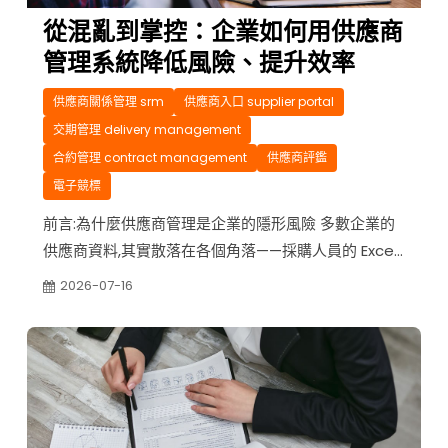
從混亂到掌控：企業如何用供應商
管理系統降低風險、提升效率
供應商關係管理 srm
供應商入口 supplier portal
交期管理 delivery management
合約管理 contract management
供應商評鑑
電子競標
前言:為什麼供應商管理是企業的隱形風險 多數企業的
供應商資料,其實散落在各個角落——採購人員的 Excel
表格、信箱裡數百封往來郵件、還有存放在不同資料夾
2026-07-16
裡版本不一的報價單與合約文件。平時看似相安無事,
但只要遇到關鍵時刻,問題就會浮現。 想像一個常見情
境:某家製造業者的核心零件供應商,因為聯絡窗口離職,
交接不完整,導致新一批訂單的交期確認信件石...