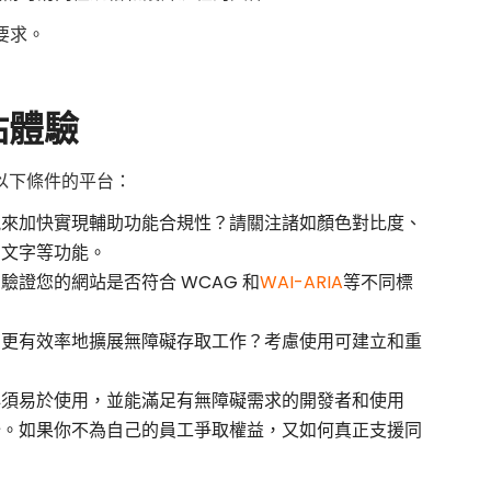
要求。
站體驗
以下條件的平台：
能來加快實現輔助功能合規性？請關注諸如顏色對比度、
的文字等功能。
驗證您的網站是否符合 WCAG 和
WAI-ARIA
等不同標
您更有效率地擴展無障礙存取工作？考慮使用可建立和重
。
必須易於使用，並能滿足有無障礙需求的開發者和使用
始。如果你不為自己的員工爭取權益，又如何真正支援同