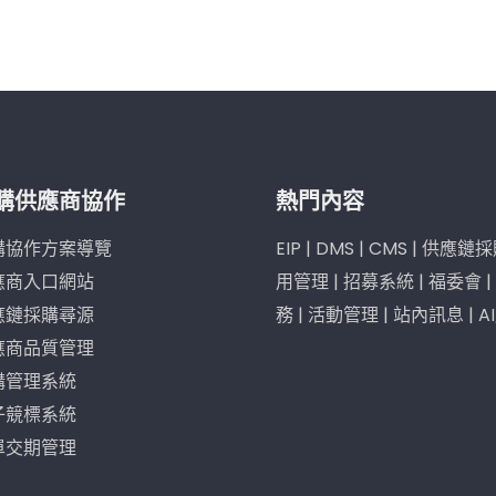
購供應商協作
熱門內容
購協作方案導覽
EIP
|
DMS
|
CMS
|
供應鏈採
應商入口網站
用管理
|
招募系統
|
福委會
|
應鏈採購尋源
務
|
活動管理
|
站內訊息
|
A
應商品質管理
購管理系統
子競標系統
單交期管理