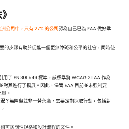
法》
家歐洲公司中，只有 27% 的公司
認為自己已為 EAA 做好準
取必要的步驟有助於促進一個更無障礙和公平的社會，同時使
引用了 EN 301 549 標準，該標準將 WCAG 2.1 AA 作為
2.1 並對其進行了擴展。因此，儘管 EAA 目前並未強制要
智之舉。
情況？
無障礙並非一勞永逸，需要定期採取行動，包括對
案。
技術可訪問性規格和設計流程的文件。