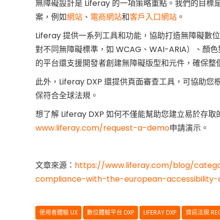
無障礙設計是 Liferay 的一項策略重點。我們的
案，例如
網站
、
電商網站
和
客戶入口網站
。
Liferay 提供一系列工具和功能，協助打造無障
對不同無障礙標準，如 WCAG、WAI-ARIA）
的平台還支援開發者創建無障礙版型和元件，確保整
此外，Liferay DXP 還提供頁面審查工具，可
保符合全球法規。
想了解 Liferay DXP 如何不僅能幫助您建立
www.liferay.com/request-a-demo
申請演示。
文章來源：
https://www.liferay.com/blog/cate
compliance-with-the-european-accessibility-
使用者體驗 UX
數位體驗平台 DXP
LIFERAY DXP
資訊法規 REG