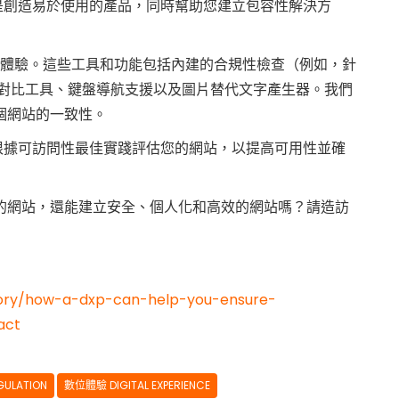
目標是創造易於使用的產品，同時幫助您建立包容性解決方
礙數位體驗。這些工具和功能包括內建的合規性檢查（例如，針
、顏色對比工具、鍵盤導航支援以及圖片替代文字產生器。我們
個網站的一致性。
協助您根據可訪問性最佳實踐評估您的網站，以提高可用性並確
易於存取的網站，還能建立安全、個人化和高效的網站嗎？請造訪
gory/how-a-dxp-can-help-you-ensure-
act
ULATION
數位體驗 DIGITAL EXPERIENCE