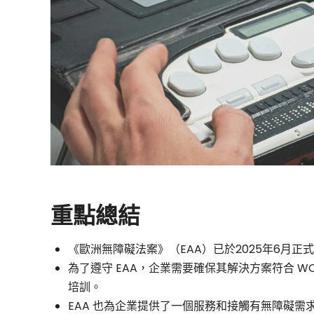
何
協
助
您
確
重點總結
保
《歐洲無障礙法案》（EAA）已於2025年6月正
符
為了遵守 EAA，企業需要確保其解決方案符合 WC
培訓。
合
EAA 也為企業提供了一個服務和接觸有無障礙需