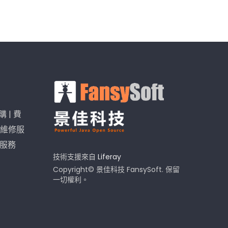
購
|
費
維修服
I服務
技術支援來自
Liferay
Copyright© 景佳科技 FansySoft. 保留
一切權利。