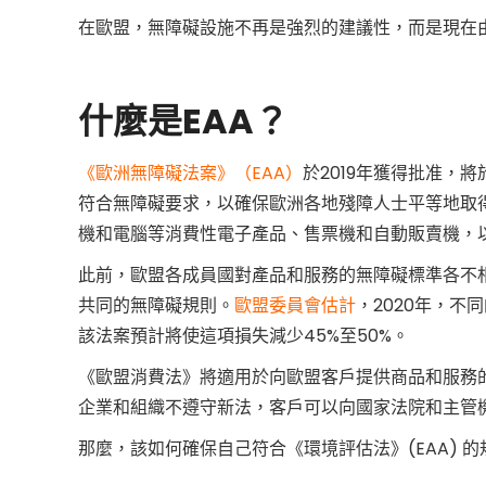
在歐盟，無障礙設施不再是強烈的建議性，而是現在由《
《
什麼是EAA？
歐
洲
《歐洲無障礙法案》（EAA）
於2019年獲得批准，
符合無障礙要求，以確保歐洲各地殘障人士平等地取
機和電腦等消費性電子產品、售票機和自動販賣機，
無
此前，歐盟各成員國對產品和服務的無障礙標準各不相
障
共同的無障礙規則。
歐盟委員會估計
，2020年，不
該法案預計將使這項損失減少45%至50%。
礙
《歐盟消費法》將適用於向歐盟客戶提供商品和服務
企業和組織不遵守新法，客戶可以向國家法院和主管
法
那麼，該如何確保自己符合《環境評估法》(EAA) 