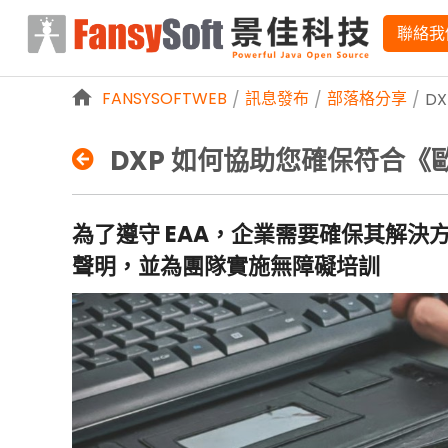
略過到內容
聯絡我
FANSYSOFTWEB
訊息發布
部落格分享
/
/
/
D
DXP 如何協助您確保符合《
為了遵守 EAA，企業需要確保其解決方案
D
聲明，並為團隊實施無障礙培訓
X
P
如